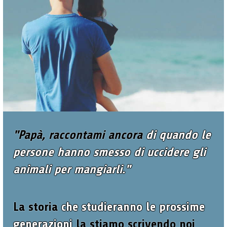
"Papà, raccontami ancora
di quando le
persone hanno smesso di uccidere gli
animali per mangiarli."
La storia
che studieranno le prossime
generazioni
la stiamo scrivendo noi