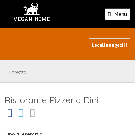
Toggle
Menu
Vegan Home
navigation
Locali e negozi
Arezzo
Ristorante Pizzeria Dini
Tipo di esercizio