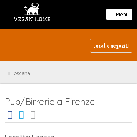
Toggle
Menu
Vegan Home
navigation
Locali e negozi
Toscana
Pub/Birrerie a Firenze