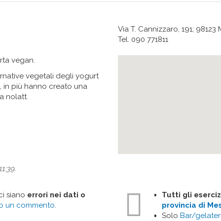
Via T. Cannizzaro, 191; 98123
Tel. 090 771811
erta vegan.
native vegetali degli yogurt
e, in più hanno creato una
 nolatt.
1:39.
 ci siano
errori nei dati o
Tutti gli eserc
do un commento
.
provincia di Me
Solo
Bar/gelater