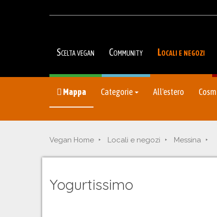
Scelta vegan
Community
Locali e negozi
Mappa
Categorie
All'estero
Cosme
Vegan Home
Locali e negozi
Messina
Yogurtissimo