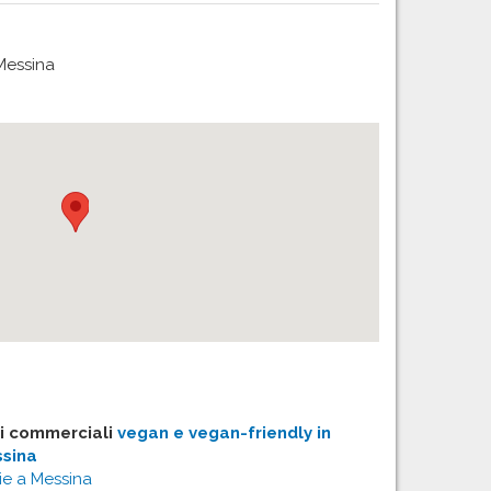
 Messina
izi commerciali
vegan e vegan-friendly in
ssina
ie a Messina