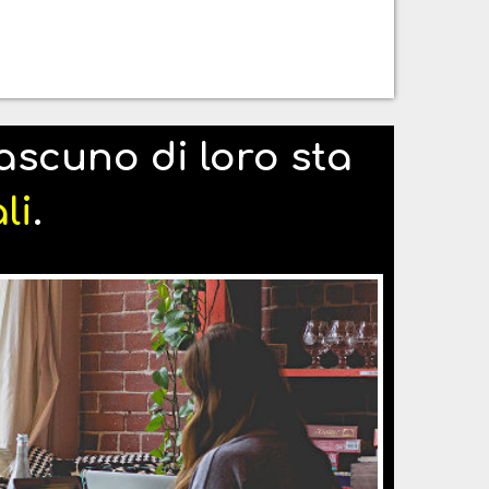
scuno di loro sta
li
.