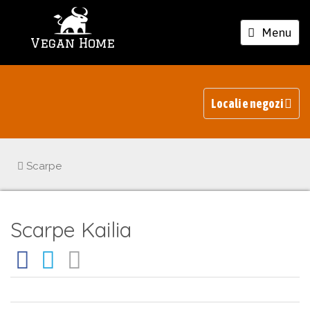
Toggle
Menu
Vegan Home
navigation
Locali e negozi
Scarpe
Scarpe Kailia