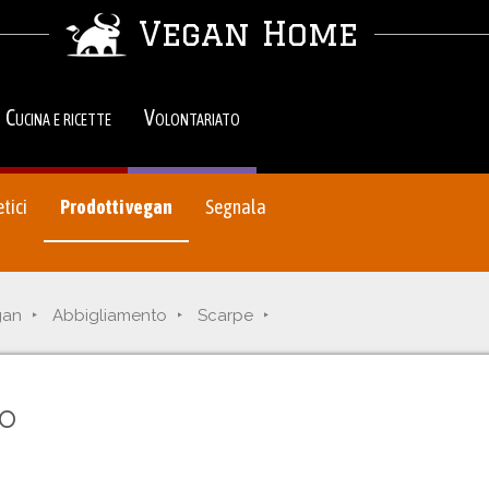
Vegan Home
Cucina e ricette
Volontariato
tici
Prodotti vegan
Segnala
gan
Abbigliamento
Scarpe
no