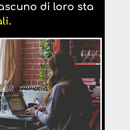
scuno di loro sta
li
.