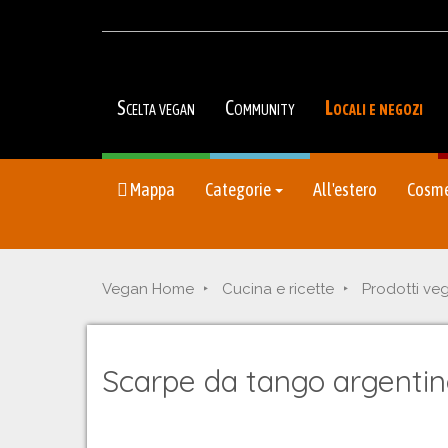
Scelta vegan
Community
Locali e negozi
Mappa
Categorie
All'estero
Cosme
Vegan Home
Cucina e ricette
Prodotti ve
Scarpe da tango argenti