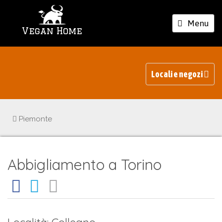
Toggle
Menu
Vegan Home
navigation
Locali e negozi
Piemonte
Abbigliamento a Torino