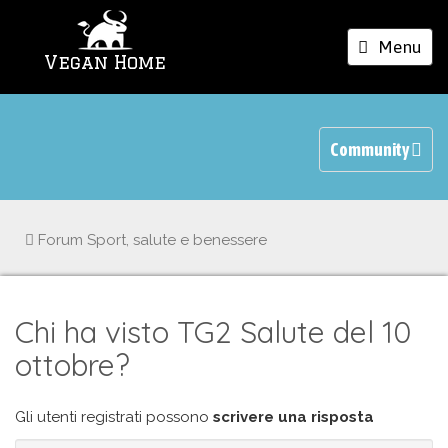
Toggle
Menu
Vegan Home
navigation
Community
Forum
Sport, salute e benessere
Chi ha visto TG2 Salute del 10
ottobre?
Gli utenti registrati possono
scrivere una risposta